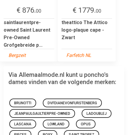
€ 876.
€ 1779.
00
00
saintlaurentpre-
theattico The Attico
owned Saint Laurent
logo-plaque cape -
Pre-Owned
Zwart
Grofgebreide p...
Bergzeit
Farfetch NL
Via Allemaalmode.nl kunt u poncho's
dames vinden van de volgende merken:
BRUNOTTI
DVFDIANEVONFURSTENBERG
JEANPAULGAULTIERPRE-OWNED
LADOUBLEJ
LASCANA
LOWLAND
OPUS
PIECES
ROXY
SAINT TROPEZ