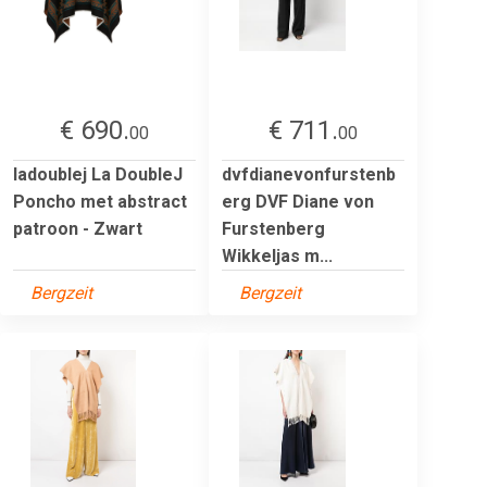
€ 690.
€ 711.
00
00
ladoublej La DoubleJ
dvfdianevonfurstenb
Poncho met abstract
erg DVF Diane von
patroon - Zwart
Furstenberg
Wikkeljas m...
Bergzeit
Bergzeit