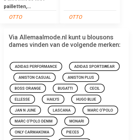
pailletten,...
OTTO
OTTO
Via Allemaalmode.nl kunt u blousons
dames vinden van de volgende merken:
ADIDAS PERFORMANCE
ADIDAS SPORTSWEAR
ANISTON CASUAL
ANISTON PLUS
BOSS ORANGE
BUGATTI
CECIL
ELLESSE
HAILYS
HUGO BLUE
JAN N JUNE
LASCANA
MARC O'POLO
MARC O'POLO DENIM
MONARI
ONLY CARMAKOMA
PIECES