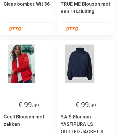
Glans bomber Wit 36
TRUE ME Blouson met
een ritssluiting
OTTO
OTTO
€ 99.
€ 99.
99
99
Cecil Blouson met
Y.A.S Blouson
zakken
YASFIPURA LS
QUILTED JACKET S.