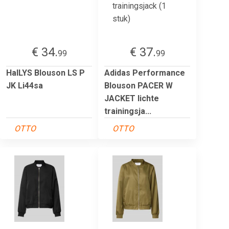
€ 34.
€ 37.
99
99
HaILYS Blouson LS P
Adidas Performance
JK Li44sa
Blouson PACER W
JACKET lichte
trainingsja...
OTTO
OTTO