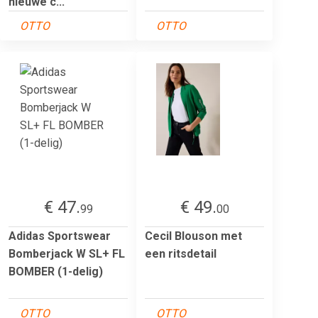
nieuwe c...
OTTO
OTTO
€ 47.
€ 49.
99
00
Adidas Sportswear
Cecil Blouson met
Bomberjack W SL+ FL
een ritsdetail
BOMBER (1-delig)
OTTO
OTTO