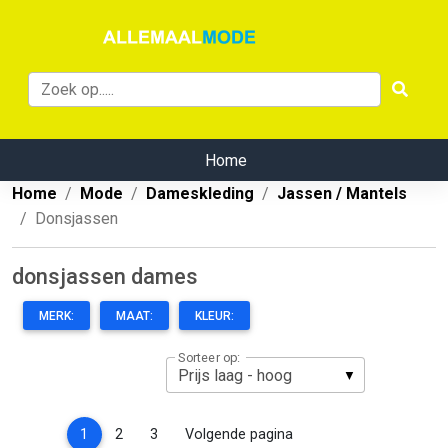
Home
Home
Mode
Dameskleding
Jassen / Mantels
Donsjassen
donsjassen dames
MERK:
MAAT:
KLEUR:
Sorteer op:
(current)
1
2
3
Volgende pagina