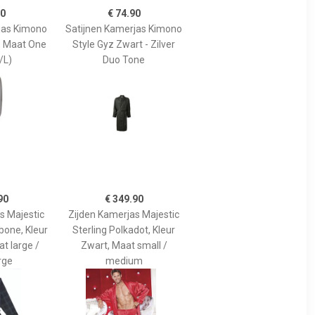
90
€ 74.90
jas Kimono
Satijnen Kamerjas Kimono
, Maat One
Style Gyz Zwart - Zilver
/L)
Duo Tone
90
€ 349.90
s Majestic
Zijden Kamerjas Majestic
bone, Kleur
Sterling Polkadot, Kleur
at large /
Zwart, Maat small /
rge
medium