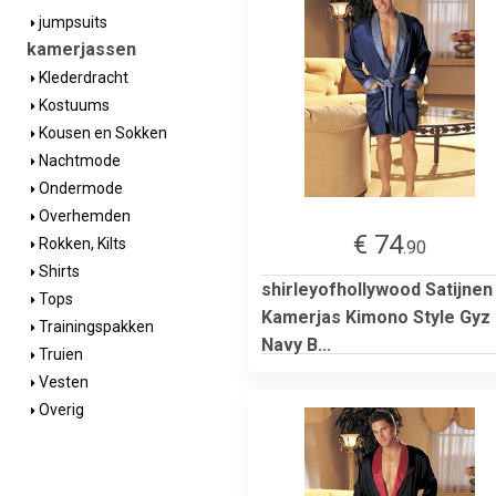
jumpsuits
kamerjassen
Klederdracht
Kostuums
Kousen en Sokken
Nachtmode
Ondermode
Overhemden
€ 74
Rokken, Kilts
.90
Shirts
shirleyofhollywood Satijnen
Tops
Kamerjas Kimono Style Gyz
Trainingspakken
Navy B...
Truien
Vesten
Overig