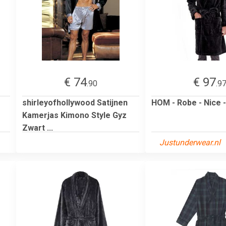
€ 74
€ 97
.90
.9
shirleyofhollywood Satijnen
HOM - Robe - Nice 
Kamerjas Kimono Style Gyz
Zwart ...
Justunderwear.nl