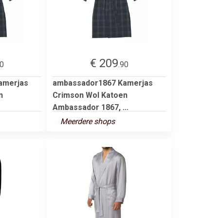
€ 209
90
.90
amerjas
ambassador1867 Kamerjas
n
Crimson Wol Katoen
Ambassador 1867, ...
Meerdere shops