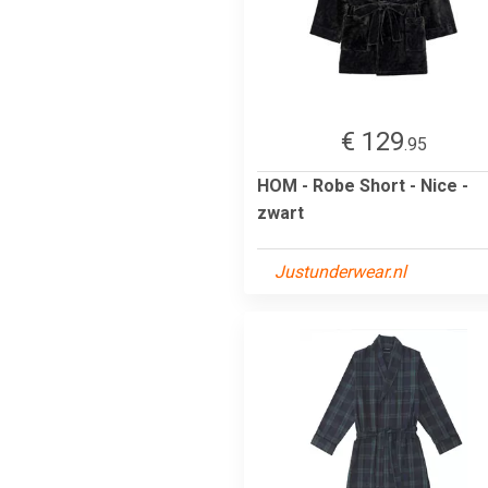
€ 129
.95
HOM - Robe Short - Nice -
zwart
Justunderwear.nl