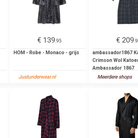
€ 139
€ 209
.95
.
HOM - Robe - Monaco - grijs
ambassador1867 K
Crimson Wol Katoe
Ambassador 1867
Justunderwear.nl
Meerdere shops