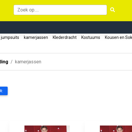
jumpsuits
kamerjassen
Klederdracht
Kostuums
Kousen en So
ding
kamerjassen
R: