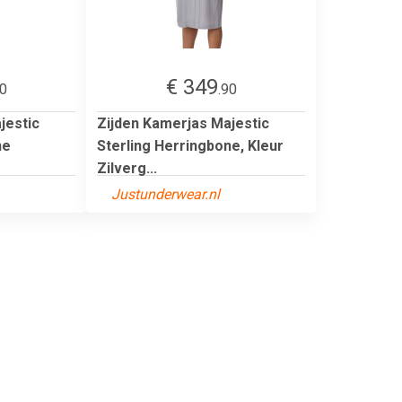
€ 349
90
.90
jestic
Zijden Kamerjas Majestic
ne
Sterling Herringbone, Kleur
Zilverg...
Justunderwear.nl