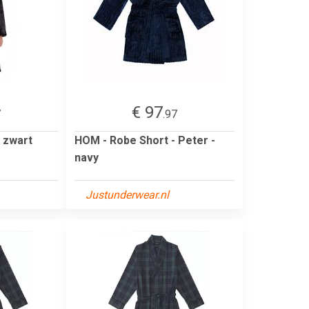
€ 97
7
.97
- zwart
HOM - Robe Short - Peter -
navy
Justunderwear.nl