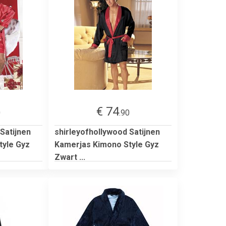
€ 74
0
.90
Satijnen
shirleyofhollywood Satijnen
tyle Gyz
Kamerjas Kimono Style Gyz
Zwart ...