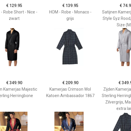
€ 129.95
€ 139.95
€ 74.
- Robe Short - Nice -
HOM - Robe - Monaco -
Satijnen Kamer
zwart
grijs
Style Gyz Rood
Size (M
€ 349.90
€ 209.90
€ 349.
en Kamerjas Majestic
Kamerjas Crimson Wol
Zijden Kamerja
erling Herringbone
Katoen Ambassador 1867
Sterling Herring
Zilvergrijs, Ma
extra la