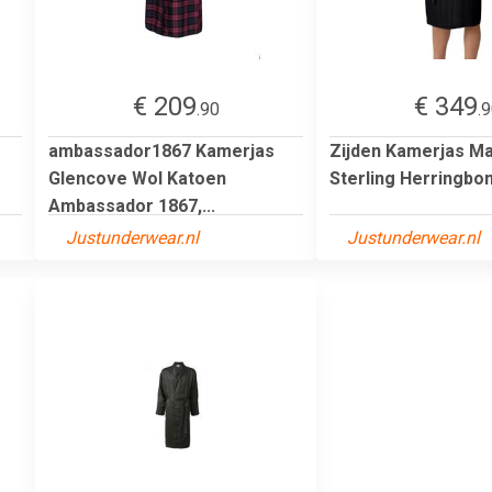
€ 209
€ 349
.90
.
ambassador1867 Kamerjas
Zijden Kamerjas Ma
Glencove Wol Katoen
Sterling Herringbo
Ambassador 1867,...
Justunderwear.nl
Justunderwear.nl