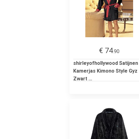
€ 74
.90
shirleyofhollywood Satijnen
Kamerjas Kimono Style Gyz
Zwart ...