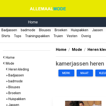
Home
Badjassen
badmode
Blouses
Broeken
Huispakken
Jassen
Shirts
Tops
Trainingspakken
Truien
Vesten
Overig
Home
Mode
Heren kle
Home
kamerjassen heren
Mode
Heren kleding
MERK:
MAAT:
KLEU
Badjassen
badmode
Blouses
Broeken
Huispakken
Jassen