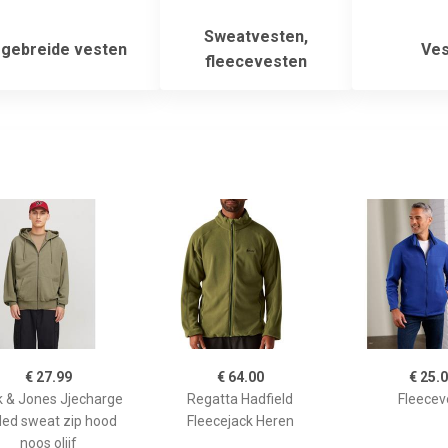
Sweatvesten,
gebreide vesten
Ves
fleecevesten
€ 27.99
€ 64.00
€ 25.
k & Jones Jjecharge
Regatta Hadfield
Fleecev
ded sweat zip hood
Fleecejack Heren
noos olijf