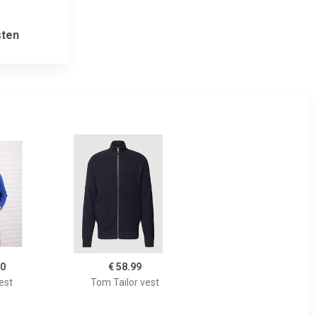
ten
00
€ 58.99
est
Tom Tailor vest