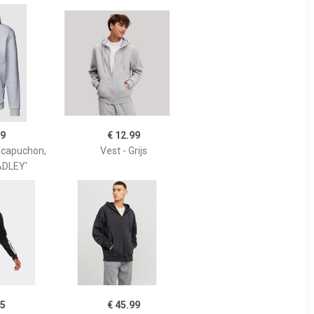
99
€ 12.99
 capuchon,
Vest - Grijs
ADLEY'
95
€ 45.99