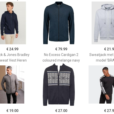
€ 24.99
€ 79.99
€ 21.
ck & Jones Bradley
No Excess Cardigan 2
Sweatjack met
weat Vest Heren
coloured melange navy
model 'BR
€ 19.00
€ 27.00
€ 27.