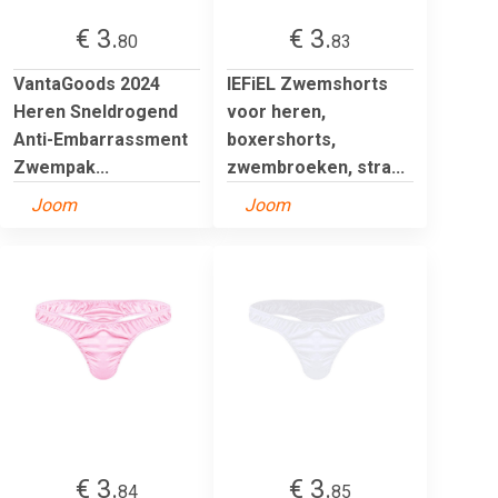
€ 3.
€ 3.
80
83
VantaGoods 2024
IEFiEL Zwemshorts
Heren Sneldrogend
voor heren,
Anti-Embarrassment
boxershorts,
Zwempak...
zwembroeken, stra...
Joom
Joom
€ 3.
€ 3.
84
85