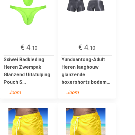
€ 4.
€ 4.
10
10
Sxiwei Badkleding
Yunduantong-Adult
Heren Zwempak
Heren laagbouw
Glanzend Uitstulping
glanzende
Pouch S...
boxershorts bodem...
Joom
Joom