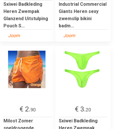
Sxiwei Badkleding
Industrial Commercial
Heren Zwempak
Giants Heren sexy
Glanzend Uitstulping
zwemslip bikini
Pouch S...
badm...
Joom
Joom
€ 2.
€ 3.
90
20
Milost Zomer
Sxiwei Badkleding
sneldrogende
Heren Zwempak