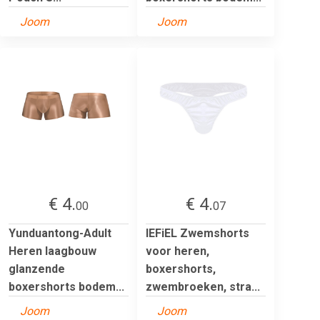
Joom
Joom
€ 4.
€ 4.
00
07
Yunduantong-Adult
IEFiEL Zwemshorts
Heren laagbouw
voor heren,
glanzende
boxershorts,
boxershorts bodem...
zwembroeken, stra...
Joom
Joom