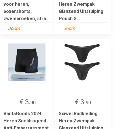
voor heren,
Heren Zwempak
boxershorts,
Glanzend Uitstulping
zwembroeken, stra...
Pouch S...
Joom
Joom
€ 3.
€ 3.
90
90
VantaGoods 2024
Sxiwei Badkleding
Heren Sneldrogend
Heren Zwempak
Anti-Embarrassment
Glanzend Uitstulping