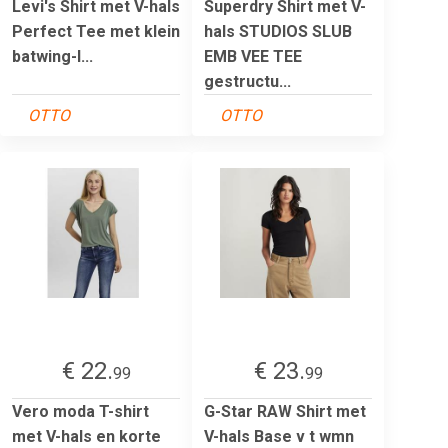
Levi's Shirt met V-hals
Superdry Shirt met V-
Perfect Tee met klein
hals STUDIOS SLUB
batwing-l...
EMB VEE TEE
gestructu...
OTTO
OTTO
€ 22.
€ 23.
99
99
Vero moda T-shirt
G-Star RAW Shirt met
met V-hals en korte
V-hals Base v t wmn