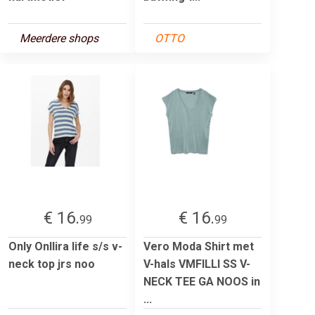
Meerdere shops
OTTO
€ 16.
€ 16.
99
99
Only Onllira life s/s v-
Vero Moda Shirt met
neck top jrs noo
V-hals VMFILLI SS V-
NECK TEE GA NOOS in
...