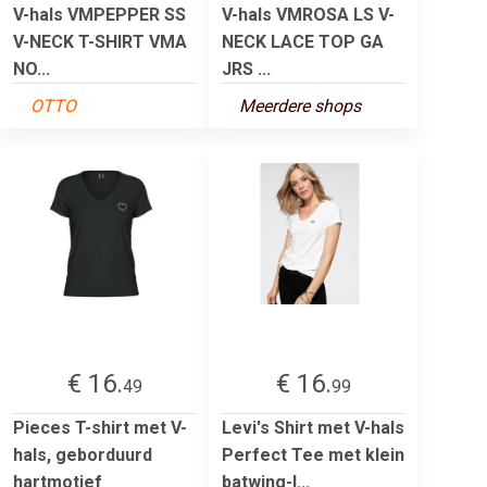
V-hals VMPEPPER SS
V-hals VMROSA LS V-
V-NECK T-SHIRT VMA
NECK LACE TOP GA
NO...
JRS ...
OTTO
Meerdere shops
€ 16.
€ 16.
49
99
Pieces T-shirt met V-
Levi's Shirt met V-hals
hals, geborduurd
Perfect Tee met klein
hartmotief
batwing-l...