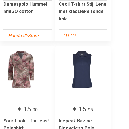
Damespolo Hummel
Cecil T-shirt Stijl Lena
hmlGO cotton
met klassieke ronde
hals
Handball-Store
OTTO
€ 15.
€ 15.
00
95
Your Look... for less!
Icepeak Bazine
Poloshirt
Sleeveless Polo