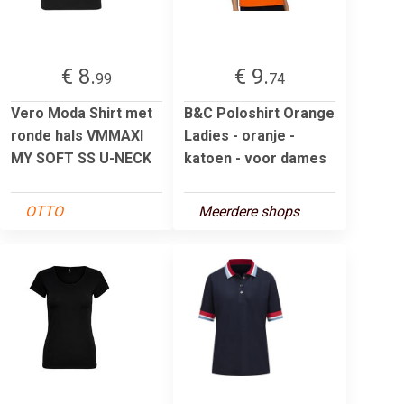
€ 8.
€ 9.
99
74
Vero Moda Shirt met
B&C Poloshirt Orange
ronde hals VMMAXI
Ladies - oranje -
MY SOFT SS U-NECK
katoen - voor dames
OTTO
Meerdere shops