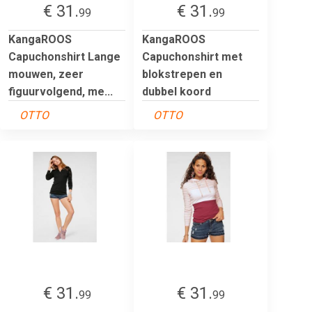
€ 31.
€ 31.
99
99
KangaROOS
KangaROOS
Capuchonshirt Lange
Capuchonshirt met
mouwen, zeer
blokstrepen en
figuurvolgend, me...
dubbel koord
OTTO
OTTO
€ 31.
€ 31.
99
99