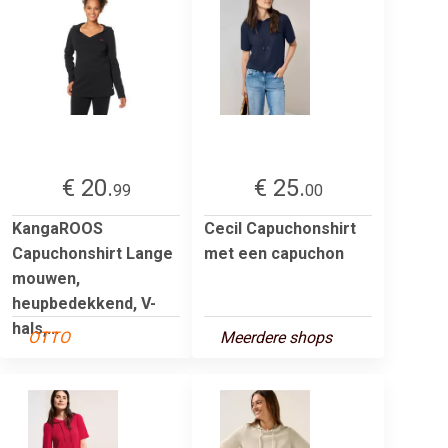
€ 20.
€ 25.
99
00
KangaROOS
Cecil Capuchonshirt
Capuchonshirt Lange
met een capuchon
mouwen,
heupbedekkend, V-
hals,...
OTTO
Meerdere shops