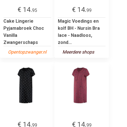
€ 14.
€ 14.
95
99
Cake Lingerie
Magic Voedings en
Pyjamabroek Choc
kolf BH - Nursin Bra
Vanilla
lace - Naadloos,
Zwangerschaps
zond...
Opentopzwanger.nl
Meerdere shops
€ 14.
€ 14.
99
99