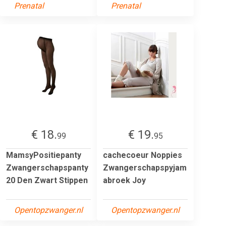
Prenatal
Prenatal
€ 18.
€ 19.
99
95
MamsyPositiepanty
cachecoeur Noppies
Zwangerschapspanty
Zwangerschapspyjam
20 Den Zwart Stippen
abroek Joy
Opentopzwanger.nl
Opentopzwanger.nl