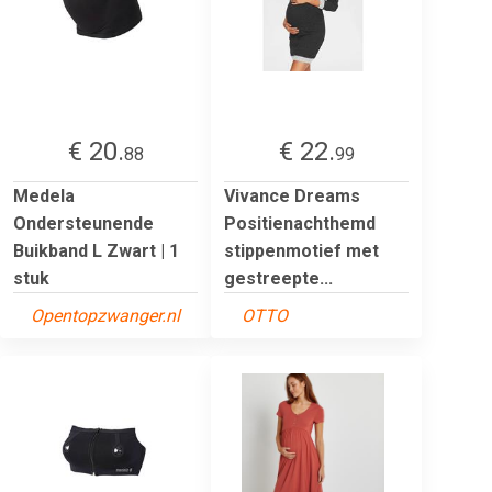
€ 20.
€ 22.
88
99
Medela
Vivance Dreams
Ondersteunende
Positienachthemd
Buikband L Zwart | 1
stippenmotief met
stuk
gestreepte...
Opentopzwanger.nl
OTTO