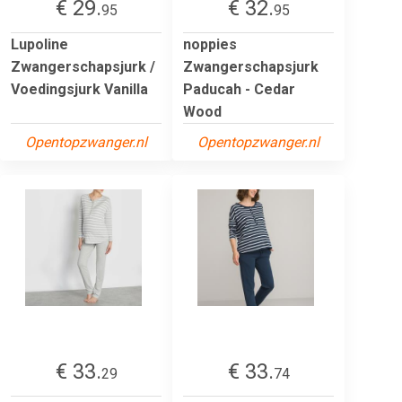
€ 29.
€ 32.
95
95
Lupoline
noppies
Zwangerschapsjurk /
Zwangerschapsjurk
Voedingsjurk Vanilla
Paducah - Cedar
Wood
Opentopzwanger.nl
Opentopzwanger.nl
€ 33.
€ 33.
29
74