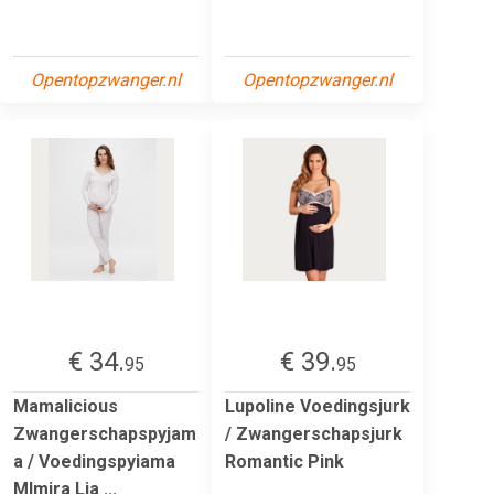
Opentopzwanger.nl
Opentopzwanger.nl
€ 34.
€ 39.
95
95
Mamalicious
Lupoline Voedingsjurk
Zwangerschapspyjam
/ Zwangerschapsjurk
a / Voedingspyiama
Romantic Pink
Mlmira Lia ...