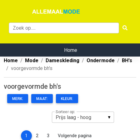
Home
Home
Mode
Dameskleding
Ondermode
BH's
voorgevormde bh's
voorgevormde bh's
MERK:
MAAT:
KLEUR:
Sorteer op:
(current)
1
2
3
Volgende pagina