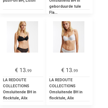
push-on BH, Lison
Omsluitend BH in
geborduurde tule
Fla...
€ 13.
€ 13.
99
99
LA REDOUTE
LA REDOUTE
COLLECTIONS
COLLECTIONS
Omsluitende BH in
Omsluitende BH in
flocktule, Alix
flocktule, Alix