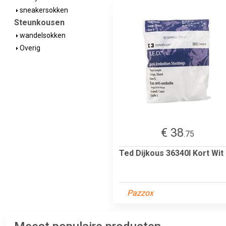
sneakersokken
Steunkousen
wandelsokken
Overig
€ 38
.75
Ted Dijkous 36340l Kort Wit
Pazzox