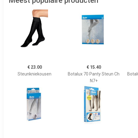
Meest populaire producten
€ 23.00
€ 15.40
Steunkniekousen
Botalux 70 Panty Steun Ch
Botal
N7+