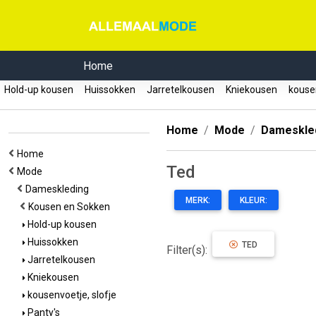
Home
Hold-up kousen
Huissokken
Jarretelkousen
Kniekousen
kousen
Home
Mode
Dameskle
Home
Ted
Mode
Dameskleding
MERK:
KLEUR:
Kousen en Sokken
Hold-up kousen
Huissokken
TED
Filter(s):
Jarretelkousen
Kniekousen
kousenvoetje, slofje
Panty's