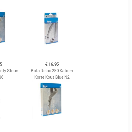
05
€ 16.95
anty Steun
Bota Relax 280 Katoen
N6
Korte Kous Blue N2