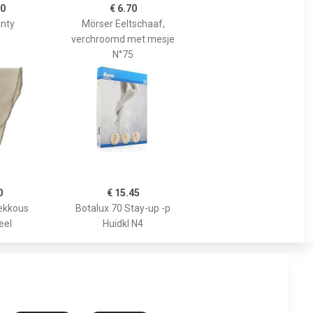
00
€ 6.70
nty
Mörser Eeltschaaf,
verchroomd met mesje
N°75
0
€ 15.45
ekkous
Botalux 70 Stay-up -p
eel
Huidkl N4