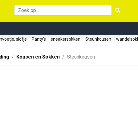
voetje, slofje
Panty's
sneakersokken
Steunkousen
wandelso
ding
Kousen en Sokken
Steunkousen