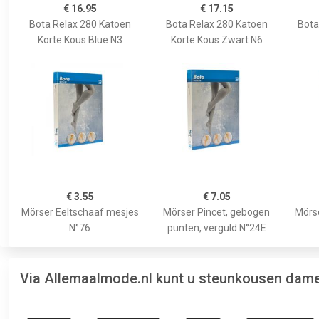
€ 16.95
€ 17.15
Bota Relax 280 Katoen
Bota Relax 280 Katoen
Bota
Korte Kous Blue N3
Korte Kous Zwart N6
€ 3.55
€ 7.05
Mörser Eeltschaaf mesjes
Mörser Pincet, gebogen
Mörse
N°76
punten, verguld N°24E
Via Allemaalmode.nl kunt u steunkousen dame