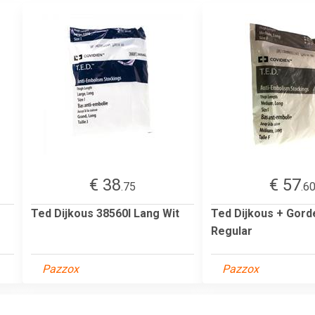
€ 38
€ 57
.75
.6
Ted Dijkous 38560l Lang Wit
Ted Dijkous + Gord
Regular
Pazzox
Pazzox