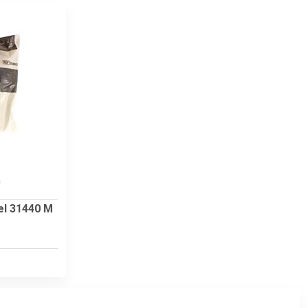
0
el 31440 M