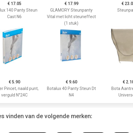
€ 17.05
€ 17.99
€ 23.
lux 140 Panty Steun
GLAMORY Steunpanty
Steunpa
Cast N6
Vital met licht steuneffect
(1 stuk)
€ 5.90
€ 9.60
€ 2.1
r Pincet, naald punt,
Botalux 40 Panty Steun Dt
Bota Aantr
verguld N°24C
N4
Univers
s vinden van de volgende merken: