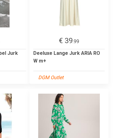
€ 39
5
.99
bel Jurk
Deeluxe Lange Jurk ARIA RO
W m+
DGM Outlet