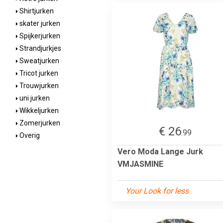
Shirtjurken
skater jurken
Spijkerjurken
Strandjurkjes
Sweatjurken
Tricot jurken
Trouwjurken
uni jurken
Wikkeljurken
Zomerjurken
€ 26
.99
Overig
Vero Moda Lange Jurk
VMJASMINE
Your Look for less