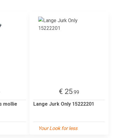
€ 25
0
.99
s mollie
Lange Jurk Only 15222201
Your Look for less