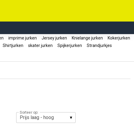
ken
imprime jurken
Jersey jurken
Knielange jurken
Kokerjurken
Shirtjurken
skater jurken
Spijkerjurken
Strandjurkjes
Sorteer op: