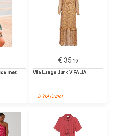
€ 35
9
.19
use met
Vila Lange Jurk VIFALIA
DGM Outlet