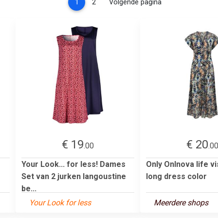
(current)
1
2
Volgende pagina
€ 19
€ 20
.00
.0
Your Look... for less! Dames
Only Onlnova life vi
Set van 2 jurken langoustine
long dress color
be...
Your Look for less
Meerdere shops