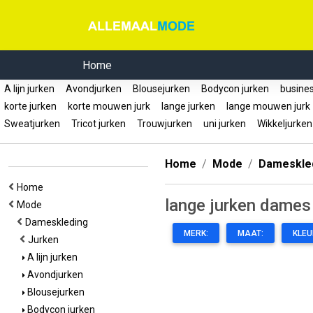
Home
A lijn jurken
Avondjurken
Blousejurken
Bodycon jurken
busines
korte jurken
korte mouwen jurk
lange jurken
lange mouwen jur
Sweatjurken
Tricot jurken
Trouwjurken
uni jurken
Wikkeljurke
Home
Mode
Dameskle
Home
lange jurken dames
Mode
Dameskleding
MERK:
MAAT:
KLEU
Jurken
A lijn jurken
Avondjurken
Blousejurken
Bodycon jurken