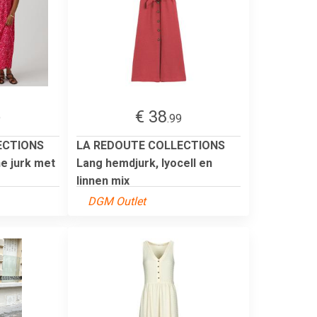
€ 38
9
.99
ECTIONS
LA REDOUTE COLLECTIONS
e jurk met
Lang hemdjurk, lyocell en
linnen mix
DGM Outlet