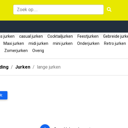
s jurken
casual jurken
Cocktailjurken
Feestjurken
Gebreide jur
k
Maxi jurken
midi jurken
mini jurken
Onderjurken
Retro jurken
n
Zomerjurken
Overig
ding
Jurken
lange jurken
R: