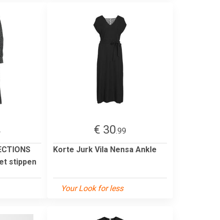
€ 30
4
.99
ECTIONS
Korte Jurk Vila Nensa Ankle
et stippen
Your Look for less