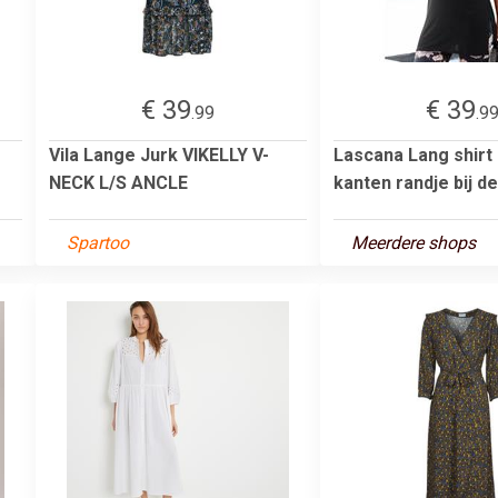
€ 39
€ 39
.99
.9
Vila Lange Jurk VIKELLY V-
Lascana Lang shirt
NECK L/S ANCLE
kanten randje bij de
Spartoo
Meerdere shops