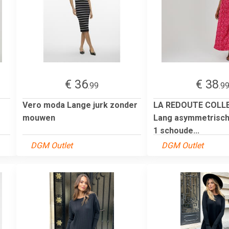
€ 36
€ 38
.99
.9
Vero moda Lange jurk zonder
LA REDOUTE COLL
mouwen
Lang asymmetrisch
1 schoude...
DGM Outlet
DGM Outlet