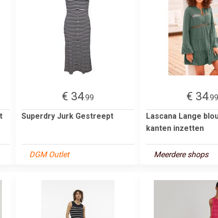
€ 34
€ 34
.99
.9
t
Superdry Jurk Gestreept
Lascana Lange blo
kanten inzetten
DGM Outlet
Meerdere shops