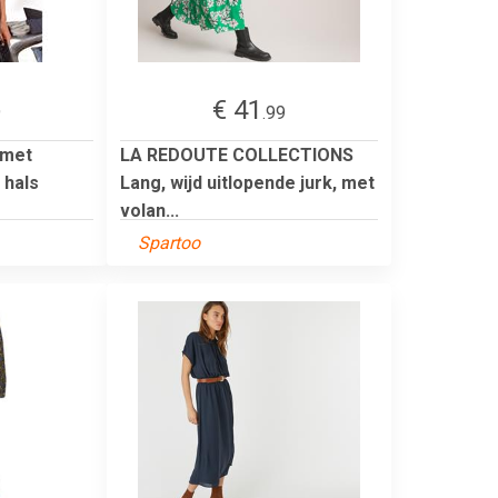
€ 41
9
.99
 met
LA REDOUTE COLLECTIONS
 hals
Lang, wijd uitlopende jurk, met
volan...
Spartoo