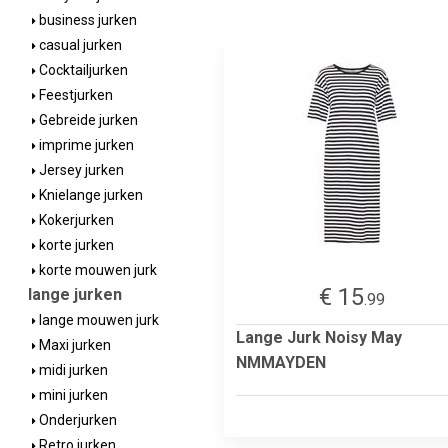
business jurken
casual jurken
Cocktailjurken
Feestjurken
Gebreide jurken
imprime jurken
Jersey jurken
Knielange jurken
Kokerjurken
korte jurken
korte mouwen jurk
€ 15
lange jurken
.99
lange mouwen jurk
Lange Jurk Noisy May
Maxi jurken
NMMAYDEN
midi jurken
mini jurken
Onderjurken
Retro jurken