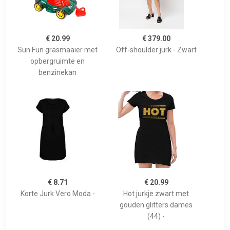
€ 20.99
€ 379.00
Sun Fun grasmaaier met
Off-shoulder jurk - Zwart
opbergruimte en
benzinekan
€ 8.71
€ 20.99
Korte Jurk Vero Moda -
Hot jurkje zwart met
gouden glitters dames
(44) -