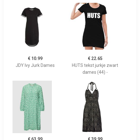
€ 10.99
€ 22.65
JDY Ivy Jurk Dames
HUTS tekst jurkje zwart
dames (44) -
€ 63.99
€ 39.99