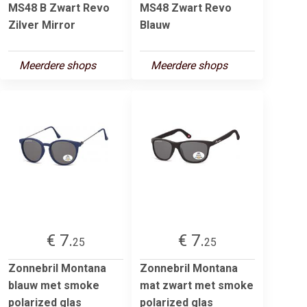
MS48 B Zwart Revo
MS48 Zwart Revo
Zilver Mirror
Blauw
Meerdere shops
Meerdere shops
€ 7.
€ 7.
25
25
Zonnebril Montana
Zonnebril Montana
blauw met smoke
mat zwart met smoke
polarized glas
polarized glas