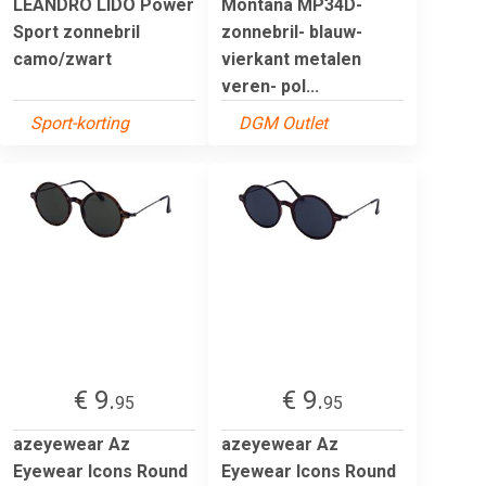
LEANDRO LIDO Power
Montana MP34D-
Sport zonnebril
zonnebril- blauw-
camo/zwart
vierkant metalen
veren- pol...
Sport-korting
DGM Outlet
€ 9.
€ 9.
95
95
azeyewear Az
azeyewear Az
Eyewear Icons Round
Eyewear Icons Round