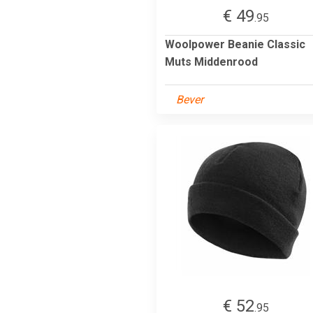
€ 49
.95
Woolpower Beanie Classic
Muts Middenrood
Bever
€ 52
.95