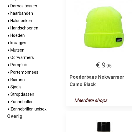
Dames tassen
haarbanden
Halsdoeken
Handschoenen
Hoeden
kraagjes
Mutsen
Oorwarmers
€ 9
Paraplu's
.95
Portemonnees
Poederbaas Nekwarmer
Riemen
Camo Black
Sjaals
Stropdassen
Meerdere shops
Zonnebrillen
Zonnebrillen unisex
Overig