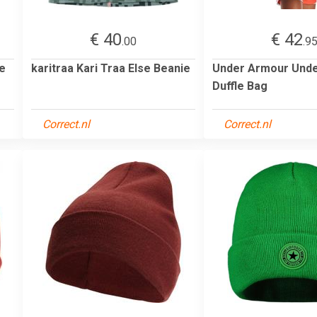
€ 40
€ 42
.00
.9
be
karitraa Kari Traa Else Beanie
Under Armour Unde
Duffle Bag
Correct.nl
Correct.nl