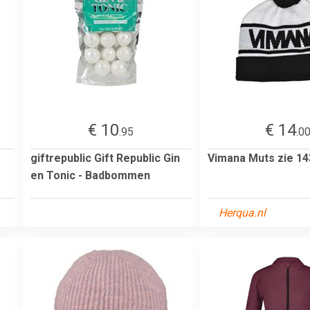
€ 10
€ 14
.95
.0
giftrepublic Gift Republic Gin
Vimana Muts zie 14
en Tonic - Badbommen
Herqua.nl