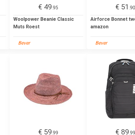
€ 49
€ 51
.95
.9
Woolpower Beanie Classic
Airforce Bonnet tw
Muts Roest
amazon
Bever
Bever
€ 59
€ 89
.99
.9