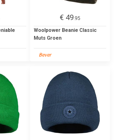
€ 49
5
.95
niable
Woolpower Beanie Classic
Muts Groen
Bever