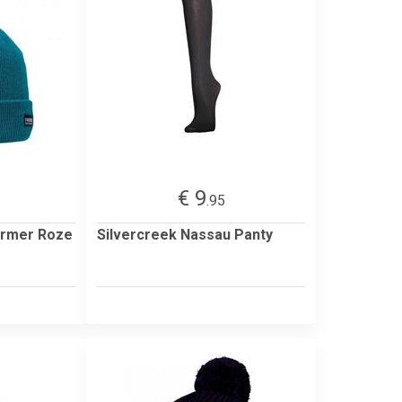
€ 9
.95
rmer Roze
Silvercreek Nassau Panty