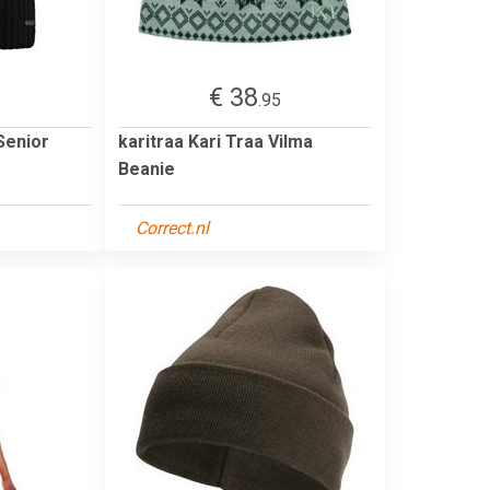
€ 38
5
.95
Senior
karitraa Kari Traa Vilma
Beanie
Correct.nl