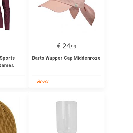
€ 24
5
.99
 Sports
Barts Wupper Cap Middenroze
 Dames
Bever