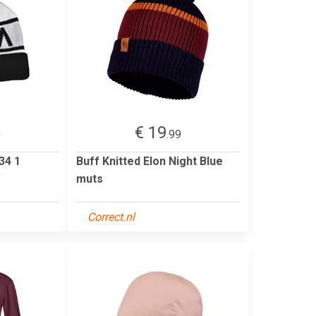
€ 19
0
.99
34 1
Buff Knitted Elon Night Blue
muts
Correct.nl