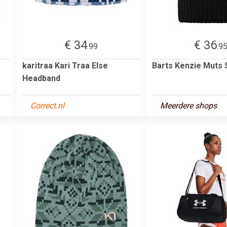
€ 34
€ 36
.99
.9
karitraa Kari Traa Else
Barts Kenzie Muts 
Headband
Correct.nl
Meerdere shops