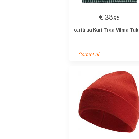
€ 38
.95
karitraa Kari Traa Vilma Tu
Correct.nl