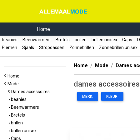
Home
beanies
Beenwarmers
Bretels
brillen
brillen unisex
Caps
D
Riemen
Sjaals
Stropdassen
Zonnebrillen
Zonnebrillen unisex
Home
Mode
Dames ac
Home
dames accessoires
Mode
Dames accessoires
MERK:
KLEUR:
beanies
Beenwarmers
Bretels
brillen
brillen unisex
Caps