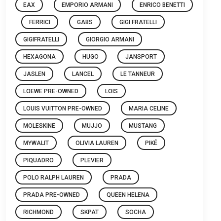
EAX
EMPORIO ARMANI
ENRICO BENETTI
FERRICI
GABS
GIGI FRATELLI
GIGIFRATELLI
GIORGIO ARMANI
HEXAGONA
HUGO
JANSPORT
JASLEN
LANCEL
LE TANNEUR
LOEWE PRE-OWNED
LOIS
LOUIS VUITTON PRE-OWNED
MARIA CELINE
MOLESKINE
MUJJO
MUSTANG
MYWALIT
OLIVIA LAUREN
PIKÉ
PIQUADRO
PLEVIER
POLO RALPH LAUREN
PRADA
PRADA PRE-OWNED
QUEEN HELENA
RICHMOND
SKPAT
SOCHA