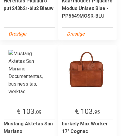
Herentas Piquadro
Kaarthouder Piquadro
pu1243b2r-blu2 Blauw
Modus Unisex Blue -
PP5649MOSR-BLU
Drestige
Drestige
€ 103.
€ 103.
09
95
Mustang Aktetas San
burkely Max Worker
Mariano
17" Cognac