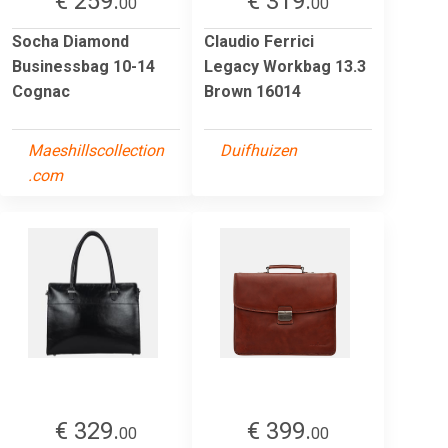
€ 259.
€ 319.
00
00
Socha Diamond
Claudio Ferrici
Businessbag 10-14
Legacy Workbag 13.3
Cognac
Brown 16014
Maeshillscollection
Duifhuizen
.com
€ 329.
€ 399.
00
00