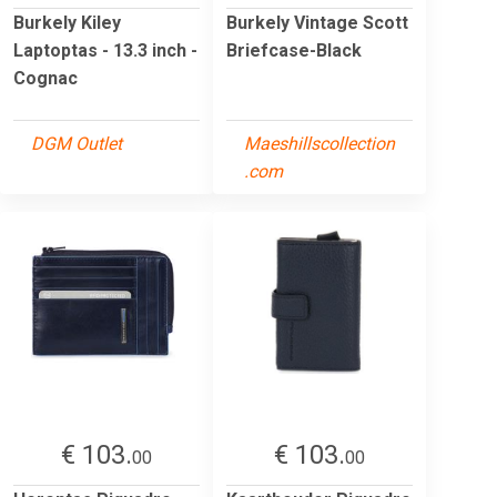
Burkely Kiley
Burkely Vintage Scott
Laptoptas - 13.3 inch -
Briefcase-Black
Cognac
DGM Outlet
Maeshillscollection
.com
€ 103.
€ 103.
00
00