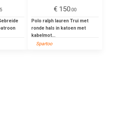
€ 150
25
.00
Gebreide
Polo ralph lauren Trui met
patroon
ronde hals in katoen met
kabelmot...
Spartoo