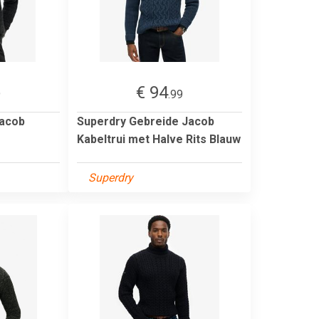
€ 94
9
.99
Jacob
Superdry Gebreide Jacob
Kabeltrui met Halve Rits Blauw
Superdry