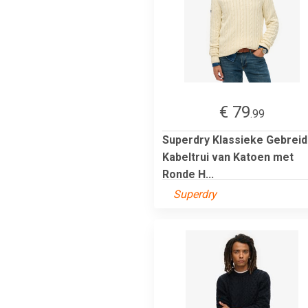
€ 79
.99
Superdry Klassieke Gebrei
Kabeltrui van Katoen met
Ronde H...
Superdry