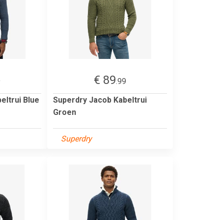
€ 89
9
.99
eltrui Blue
Superdry Jacob Kabeltrui
Groen
Superdry