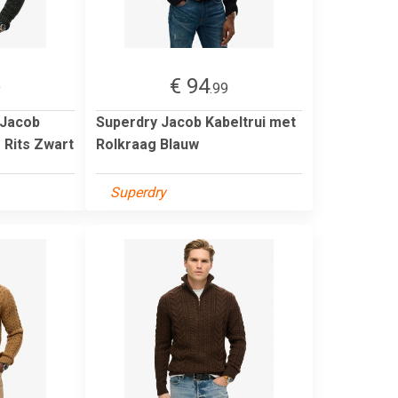
€ 94
9
.99
 Jacob
Superdry Jacob Kabeltrui met
 Rits Zwart
Rolkraag Blauw
Superdry