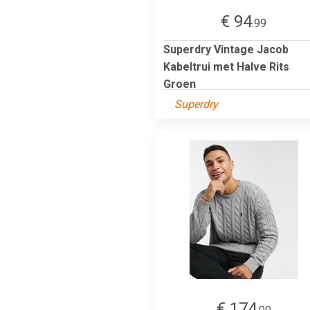
€ 94
.99
Superdry Vintage Jacob
Kabeltrui met Halve Rits
Groen
Superdry
€ 174