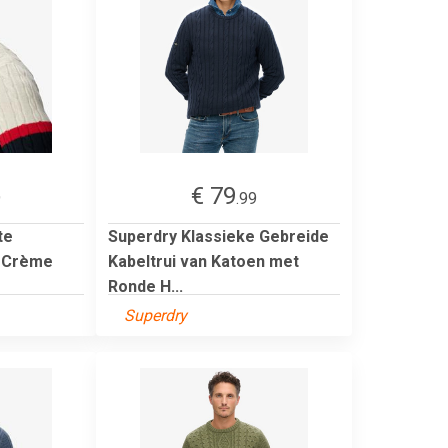
€ 79
9
.99
te
Superdry Klassieke Gebreide
i Crème
Kabeltrui van Katoen met
Ronde H...
Superdry