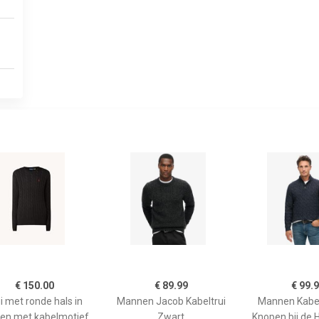
€ 150.00
€ 89.99
€ 99.
i met ronde hals in
Mannen Jacob Kabeltrui
Mannen Kabel
en met kabelmotief
Zwart
Knopen bij de 