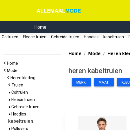
Home
Coltruien
Fleece truien
Gebreide truien
Hoodies
kabeltruien
P
Home
Mode
Heren kle
Home
heren kabeltruien
Mode
Heren kleding
MERK:
MAAT:
KLEU
Truien
Coltruien
Fleece truien
Gebreide truien
Hoodies
kabeltruien
Pullovers