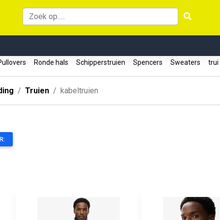
ullovers
Ronde hals
Schipperstruien
Spencers
Sweaters
trui
ding
Truien
kabeltruien
R: