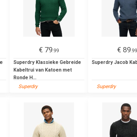
€ 79
€ 89
.99
.9
de
Superdry Klassieke Gebreide
Superdry Jacob Kab
Kabeltrui van Katoen met
Ronde H...
Superdry
Superdry