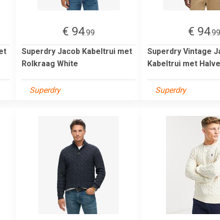
€ 94
€ 94
.99
.9
et
Superdry Jacob Kabeltrui met
Superdry Vintage 
Rolkraag White
Kabeltrui met Halve
Superdry
Superdry