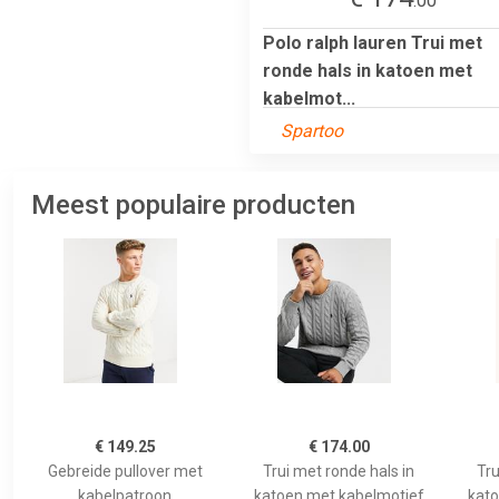
.00
Polo ralph lauren Trui met
ronde hals in katoen met
kabelmot...
Spartoo
Meest populaire producten
€ 149.25
€ 174.00
Gebreide pullover met
Trui met ronde hals in
Tru
kabelpatroon
katoen met kabelmotief
kato