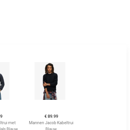
99
€ 89.99
trui met
Mannen Jacob Kabeltrui
Hals Blauw
Blauw