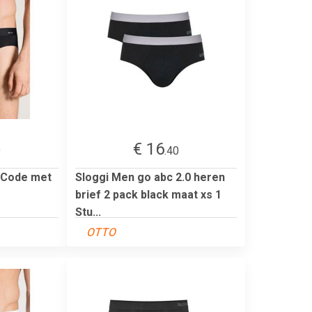
€ 16
9
.40
 Code met
Sloggi Men go abc 2.0 heren
brief 2 pack black maat xs 1
Stu...
OTTO