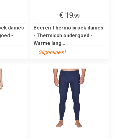
€ 19
9
.99
oek dames
Beeren Thermo broek dames
goed -
- Thermisch ondergoed -
Warme lang...
Sliponline.nl