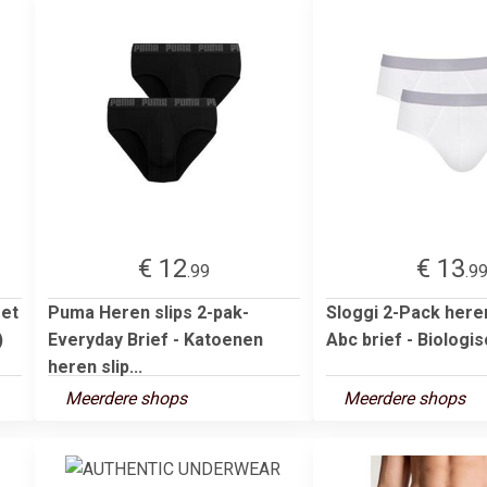
€ 12
€ 13
.99
.9
met
Puma Heren slips 2-pak-
Sloggi 2-Pack heren
)
Everyday Brief - Katoenen
Abc brief - Biologis
heren slip...
Meerdere shops
Meerdere shops