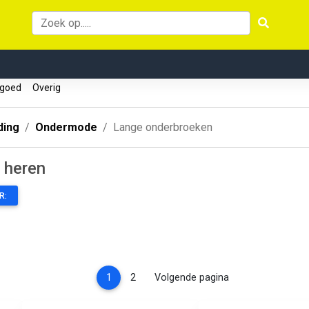
rgoed
Overig
ding
Ondermode
Lange onderbroeken
 heren
R:
(current)
1
2
Volgende pagina