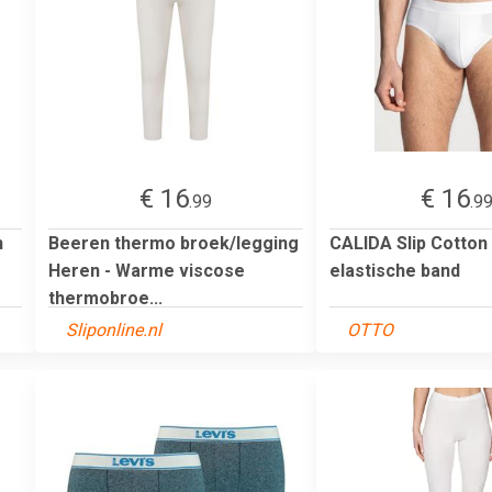
€ 16
€ 16
.99
.9
n
Beeren thermo broek/legging
CALIDA Slip Cotton
Heren - Warme viscose
elastische band
thermobroe...
Sliponline.nl
OTTO