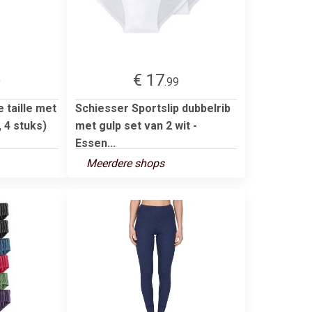
€ 17
9
.99
e taille met
Schiesser Sportslip dubbelrib
 4 stuks)
met gulp set van 2 wit -
Essen...
Meerdere shops