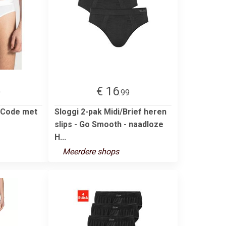
€ 16
9
.99
 Code met
Sloggi 2-pak Midi/Brief heren
slips - Go Smooth - naadloze
H...
Meerdere shops