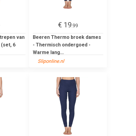
€ 19
9
.99
strepen van
Beeren Thermo broek dames
(set, 6
- Thermisch ondergoed -
Warme lang...
Sliponline.nl