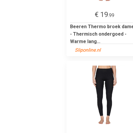
€ 19
.99
Beeren Thermo broek dam
- Thermisch ondergoed -
Warme lang...
Sliponline.nl