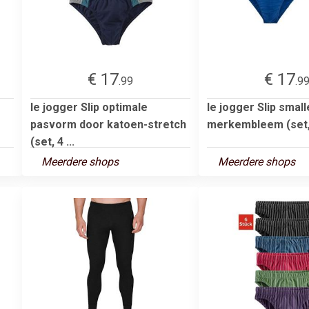
€ 17
€ 17
.99
.9
le jogger Slip optimale
le jogger Slip small
pasvorm door katoen-stretch
merkembleem (set,
(set, 4 ...
Meerdere shops
Meerdere shops