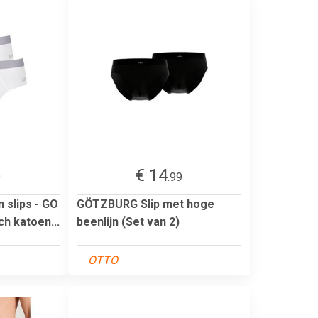
€ 14
9
.99
 slips - GO
GÖTZBURG Slip met hoge
ch katoen...
beenlijn (Set van 2)
OTTO