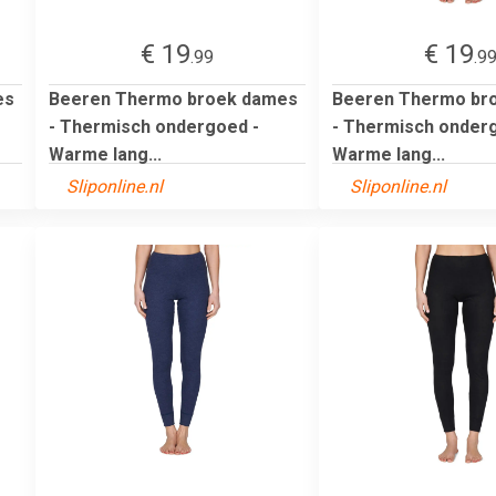
€ 19
€ 19
.99
.9
es
Beeren Thermo broek dames
Beeren Thermo br
- Thermisch ondergoed -
- Thermisch onder
Warme lang...
Warme lang...
Sliponline.nl
Sliponline.nl