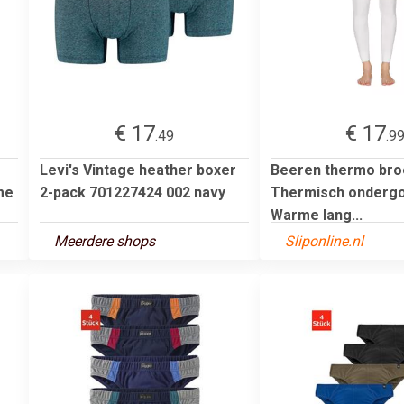
€ 17
€ 17
.49
.9
Levi's Vintage heather boxer
Beeren thermo bro
me
2-pack 701227424 002 navy
Thermisch ondergo
Warme lang...
Meerdere shops
Sliponline.nl