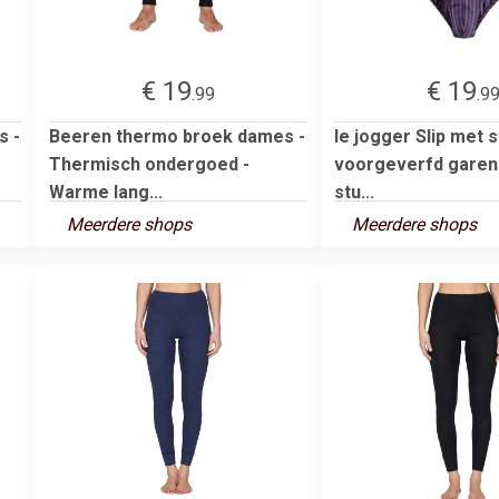
€ 19
€ 19
.99
.9
s -
Beeren thermo broek dames -
le jogger Slip met 
Thermisch ondergoed -
voorgeverfd garen 
Warme lang...
stu...
Meerdere shops
Meerdere shops