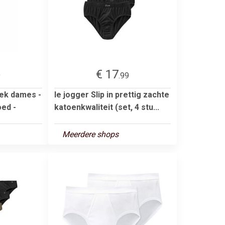
€ 17
9
.99
ek dames -
le jogger Slip in prettig zachte
ed -
katoenkwaliteit (set, 4 stu...
Meerdere shops