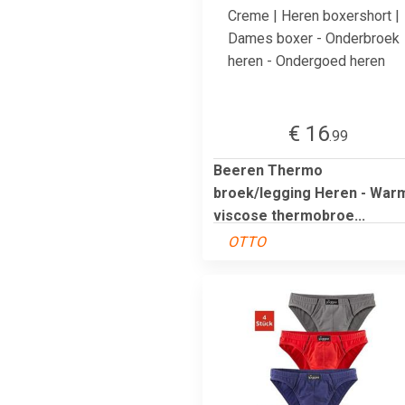
€ 16
.99
Beeren Thermo
broek/legging Heren - War
viscose thermobroe...
OTTO