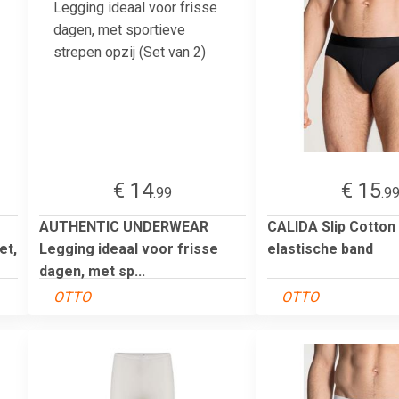
€ 14
€ 15
.99
.9
AUTHENTIC UNDERWEAR
CALIDA Slip Cotton
et,
Legging ideaal voor frisse
elastische band
dagen, met sp...
OTTO
OTTO