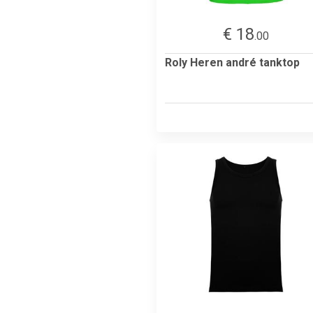
€ 18
.00
Roly Heren andré tanktop