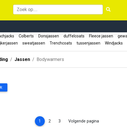
chjacks
Colberts
Donsjassen
duffelcoats
Fleece jassen
gewat
jkerjassen
sweatjassen
Trenchcoats
tussenjassen
Windjacks
ding
Jassen
Bodywarmers
R:
(current)
1
2
3
Volgende pagina