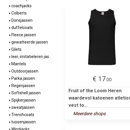
coachjacks
Colberts
Donsjassen
duffelcoats
Fleece jassen
gewatteerde jassen
Gilets
leer, imitatieleren jas
Mantels
Outdoorjassen
€ 17
Parka jassen
.00
Regenjassen
Fruit of the Loom Heren
Softshell jassen
waardevol katoenen atletis
Spijkerjassen
vest to...
sweatjassen
Meerdere shops
Trenchcoats
tussenjassen
Windjacks