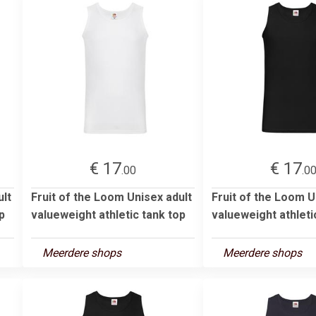
€ 17
€ 17
.00
.0
ult
Fruit of the Loom Unisex adult
Fruit of the Loom U
p
valueweight athletic tank top
valueweight athleti
Meerdere shops
Meerdere shops