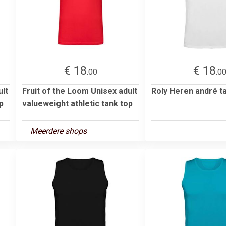
€ 18
€ 18
.00
.0
ult
Fruit of the Loom Unisex adult
Roly Heren andré t
p
valueweight athletic tank top
Meerdere shops