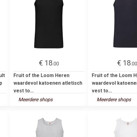
€ 18
€ 18
.00
.0
ult
Fruit of the Loom Heren
Fruit of the Loom 
p
waardevol katoenen atletisch
waardevol katoenen
vest to...
vest to...
Meerdere shops
Meerdere shops