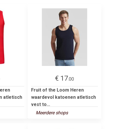
€ 17
0
.00
Heren
Fruit of the Loom Heren
 atletisch
waardevol katoenen atletisch
vest to...
Meerdere shops