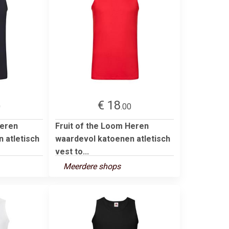
€ 18
0
.00
Heren
Fruit of the Loom Heren
 atletisch
waardevol katoenen atletisch
vest to...
Meerdere shops