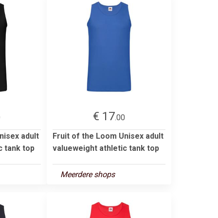
€ 17
0
.00
nisex adult
Fruit of the Loom Unisex adult
c tank top
valueweight athletic tank top
Meerdere shops