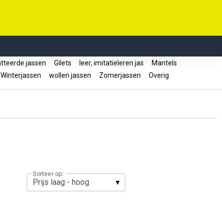
teerde jassen
Gilets
leer, imitatieleren jas
Mantels
Winterjassen
wollen jassen
Zomerjassen
Overig
Sorteer op: