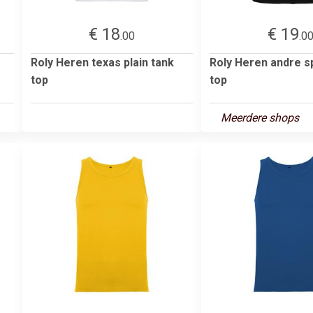
€ 18
€ 19
.00
.0
Roly Heren texas plain tank
Roly Heren andre s
top
top
Meerdere shops