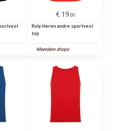
€ 19
0
.00
portvest
Roly Heren andre sportvest
top
Meerdere shops