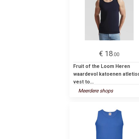
€ 18
.00
Fruit of the Loom Heren
waardevol katoenen atletis
vest to...
Meerdere shops