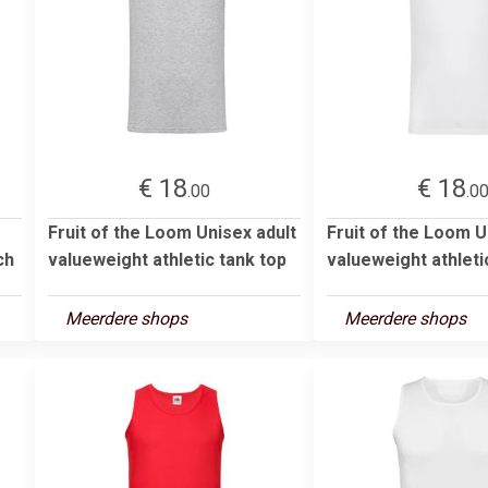
€ 18
€ 18
.00
.0
Fruit of the Loom Unisex adult
Fruit of the Loom U
ch
valueweight athletic tank top
valueweight athleti
Meerdere shops
Meerdere shops