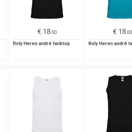
€ 18
€ 18
.00
.0
Roly Heren andré tanktop
Roly Heren andré t