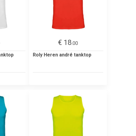
€ 18
0
.00
anktop
Roly Heren andré tanktop