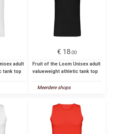
€ 18
0
.00
nisex adult
Fruit of the Loom Unisex adult
c tank top
valueweight athletic tank top
Meerdere shops