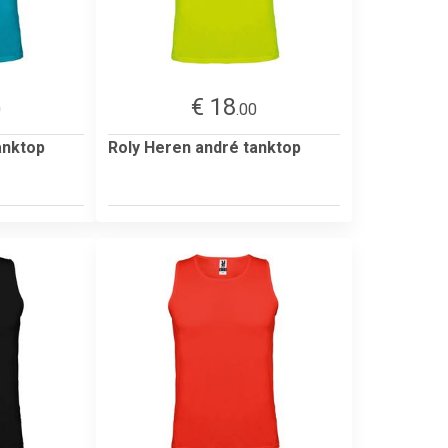
€ 18
0
.00
anktop
Roly Heren andré tanktop