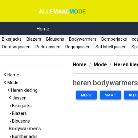
Home
Bikerjacks
Blazers
Blousons
Bodywarmers
Bomberjacks
coa
Outdoorjassen
Parka jassen
Regenjassen
Softshell jassen
Spi
Home
Mode
Heren kle
Home
heren bodywarmers
Mode
Heren kleding
MERK:
MAAT:
KLEU
Jassen
Bikerjacks
Blazers
Blousons
Bodywarmers
Bomberjacks