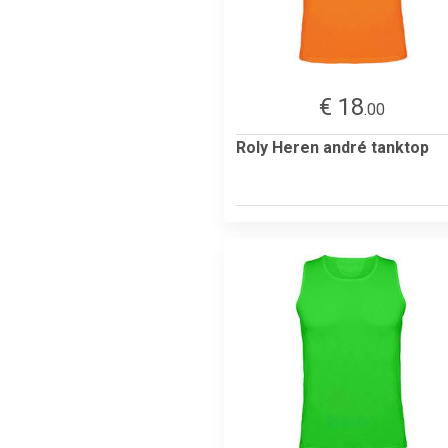
€ 18
.00
Roly Heren andré tanktop