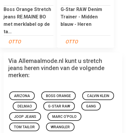
Boss Orange Stretch
G-Star RAW Denim
jeans RE.MAINE BO
Trainer - Midden
met merklabel op de
blauw - Heren
ta...
OTTO
OTTO
Via Allemaalmode.nl kunt u stretch
jeans heren vinden van de volgende
merken:
ARIZONA
BOSS ORANGE
CALVIN KLEIN
DELMAO
G-STAR RAW
GANG
JOOP JEANS
MARC O'POLO
TOM TAILOR
WRANGLER