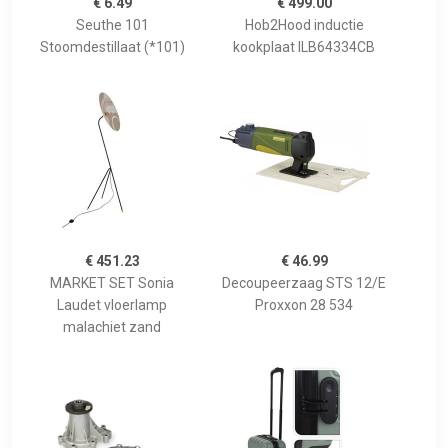
€ 6.49
€ 499.00
Seuthe 101
Hob2Hood inductie
Stoomdestillaat (*101)
kookplaat ILB64334CB
€ 451.23
€ 46.99
MARKET SET Sonia
Decoupeerzaag STS 12/E
Laudet vloerlamp
Proxxon 28 534
malachiet zand