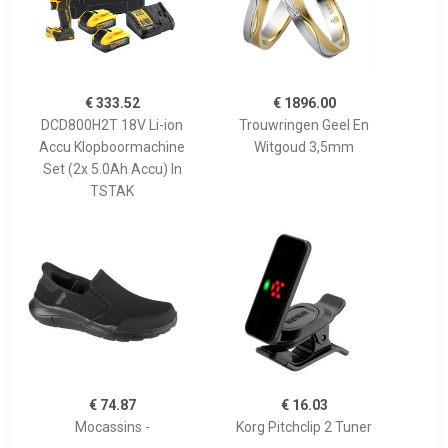
€ 333.52
€ 1896.00
DCD800H2T 18V Li-ion
Trouwringen Geel En
Accu Klopboormachine
Witgoud 3,5mm
Set (2x 5.0Ah Accu) In
TSTAK
€ 74.87
€ 16.03
Mocassins -
Korg Pitchclip 2 Tuner