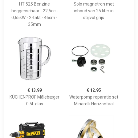
HT 525 Benzine
Solo magnetron met
heggenschaar - 22,5cc -
inhoud van 25 liter in
0,65kW - 2-takt - 46cm -
stijlvol grijs
35mm
€ 13.99
€ 12.95
KÜCHENPROF Målebæger
Waterpomp reparatie set
0.5L glas
Minarelli Horizontaal