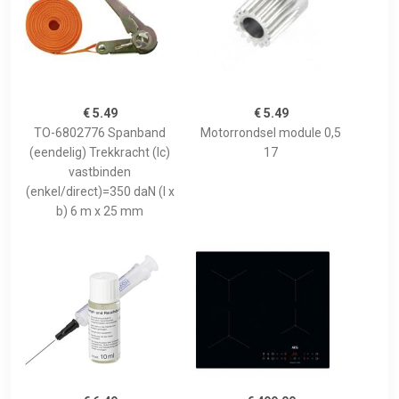
€ 5.49
€ 5.49
TO-6802776 Spanband
Motorrondsel module 0,5
(eendelig) Trekkracht (lc)
17
vastbinden
(enkel/direct)=350 daN (l x
b) 6 m x 25 mm