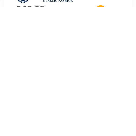
€ 19.95
Verzenden: € 0.00
1 werkdag
€ 54.95
Verzenden: € 0.00
1 werkdag
Socks Suitable Merino Sokken Zwart 2-Pack Zwart
Verkrijgbaar in herenmaat. 39 / 42,43 / 46.