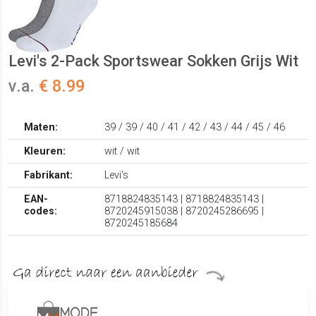
Levi's 2-Pack Sportswear Sokken Grijs Wit
v.a.
€ 8.99
Maten:
39 / 39 / 40 / 41 / 42 / 43 / 44 / 45 / 46
Kleuren:
wit / wit
Fabrikant:
Levi's
EAN-
8718824835143 | 8718824835143 |
codes:
8720245915038 | 8720245286695 |
8720245185684