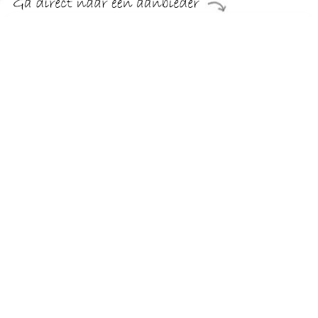
€ 16.95
Verzenden: € 5.95
Voor 22.00 uur besteld,
morgen in huis
€ 16.95
Verzenden: € 0.00
1 werkdag