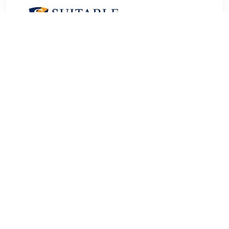
€ 18.95
Verzenden: € 0.00
1 werkdag
Op zoek naar hoge kwaliteit Heren Sokken om je kledingkast
mee op te vullen℃ Met deze sokken van FALKE heb je altijd
een goed sokken in huis. De Falke Airport Herringstripe Sok
Army is heel geschikt!Falke Airport Herringstripe Sok Army
in de kleur Groen en Donkergroen is gemaakt van Nylon, Wol,
Katoen en Stretch met een Print dessin
TERUG