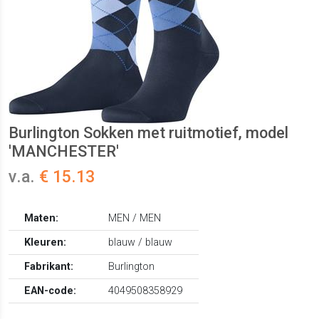
Burlington Sokken met ruitmotief, model
'MANCHESTER'
v.a.
€ 15.13
Maten:
MEN / MEN
Kleuren:
blauw / blauw
Fabrikant:
Burlington
EAN-code:
4049508358929