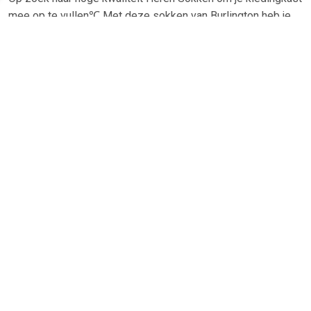
mee op te vullen℃ Met deze sokken van Burlington heb je
altijd een goed sokken in huis. De Burlington Gift Box 2-Pack
Uni Navy is heel geschikt!Burlington Gift Box 2-Pack Uni
Navy in de kleur Blauw en Donkerblauw is gemaakt van
Katoen en Stretch met een Effen dessin
TERUG
Algemeen
Koopadvies, FAQ over?
Privacy Policy
Cookies
Disclaimer