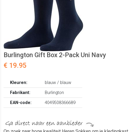
Burlington Gift Box 2-Pack Uni Navy
€ 19.95
Kleuren:
blauw / blauw
Fabrikant:
Burlington
EAN-code:
4049508366689
Op zoek naar hoge kwaliteit Heren Sokken om je kledingkast