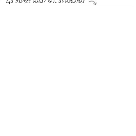
€ 21.91
Verzenden: € 7.49
Voorradig.
€ 23.95
Verzenden: € 7.49
Voorradig.