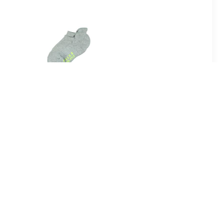
5
€ 9.99
s Sokken
FALKE 2-paar Happy
Kinder sneakersokken -
Katoenen enkelsokken