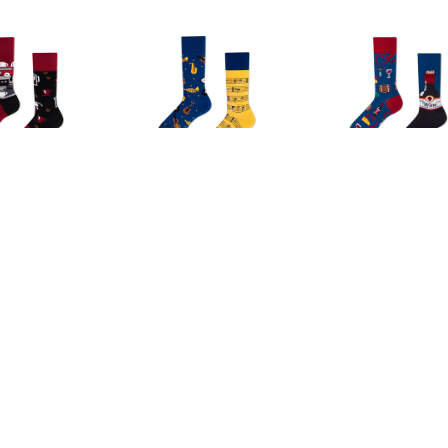
€ 9.99
€ 9.99
€ 9.9
y Mornings Sokken
Many Mornings Sokken
Many Morning
Koffiemachine
Muzieknoten
Wijn