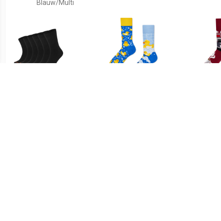
Blauw/Multi
€ 5.95
€ 9.99
Socks Suitable Sokken 6
Many Mornings Sokken
Man
Paar Bio Zwart
Badeend