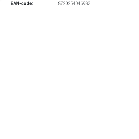
EAN-code:
8720254046983
€ 27.95
Verzenden: € 0.00
Voorradig.
Deze kinderbadjas van het trendy label 'Relax Company' is
leverbaar in een brede maatboog: 110/116 (S) - 122/128
(M) - 134/140 (L) - 152/158 (XL) & 164/176 (XXL)
Enkel online verkrijgbaar: De
badjassen collectie van Relax