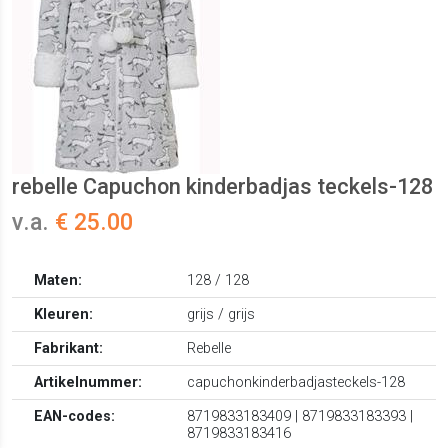
rebelle Capuchon kinderbadjas teckels-128
v.a.
€ 25.00
Maten:
128 / 128
Kleuren:
grijs / grijs
Fabrikant:
Rebelle
Artikelnummer:
capuchonkinderbadjasteckels-128
EAN-codes:
8719833183409 | 8719833183393 |
8719833183416