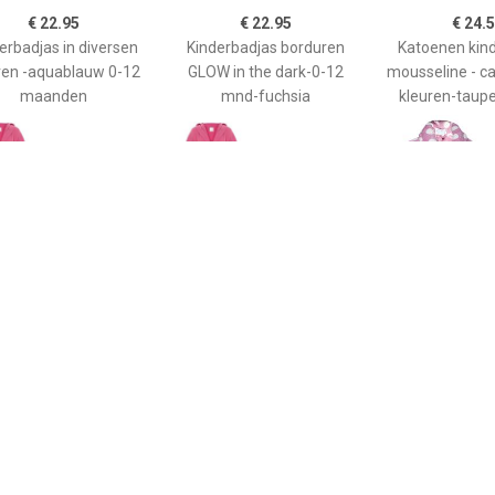
€ 22.95
€ 22.95
€ 24.
erbadjas in diversen
Kinderbadjas borduren
Katoenen kin
ren -aquablauw 0-12
GLOW in the dark-0-12
mousseline - c
maanden
mnd-fuchsia
kleuren-taupe
€ 24.50
€ 24.50
€ 19.
oenen kinderbadjas
Katoenen kinderbadjas
Little pink dott
eline - capuchon - 6
mousseline - capuchon - 6
badjas - XL (1
uren-taupe-3-4 jaar
kleuren-wit-3-4 jaar