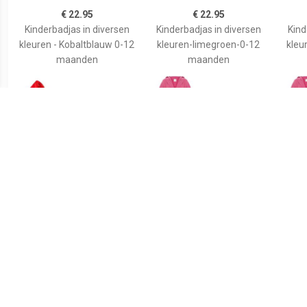
€ 22.95
€ 22.95
Kinderbadjas in diversen
Kinderbadjas in diversen
Kind
kleuren - Kobaltblauw 0-12
kleuren-limegroen-0-12
kleu
maanden
maanden
€ 17.95
€ 24.50
Kinderbadjas Super Mario
Katoenen kinderbadjas
Kat
Bros-98/104
mousseline - capuchon - 6
mouss
kleuren-lichtgrijs-0-12
kle
mnd