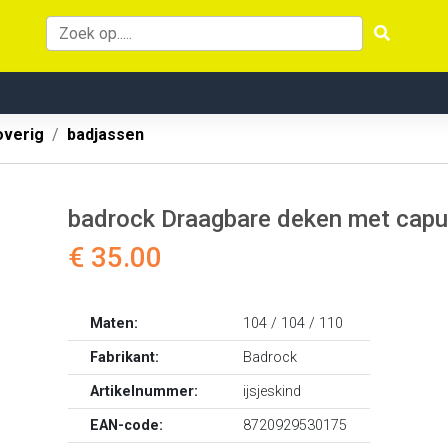
overig
badjassen
badrock Draagbare deken met capuc
€ 35.00
Maten:
104 / 104 / 110
Fabrikant:
Badrock
Artikelnummer:
ijsjeskind
EAN-code:
8720929530175