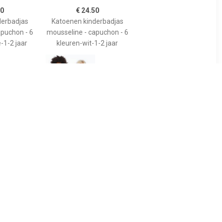
50
€ 24.50
derbadjas
Katoenen kinderbadjas
apuchon - 6
mousseline - capuchon - 6
-1-2 jaar
kleuren-wit-1-2 jaar
95
€ 19.90
ie / kinder
Kinderbadjassen van
1-13 jaar)
Woody-lila-6 jaar