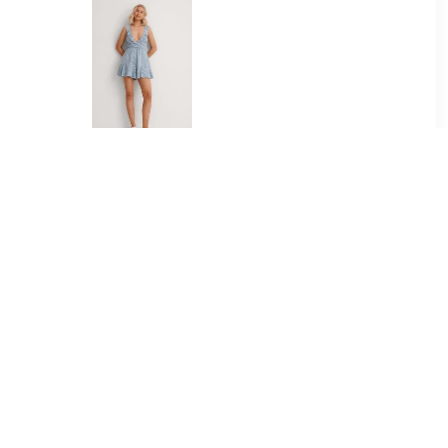
99
€ 23.99
i -
Loose fit playsuit met
stippenprint en
rugdecolleté
99
€ 15.99