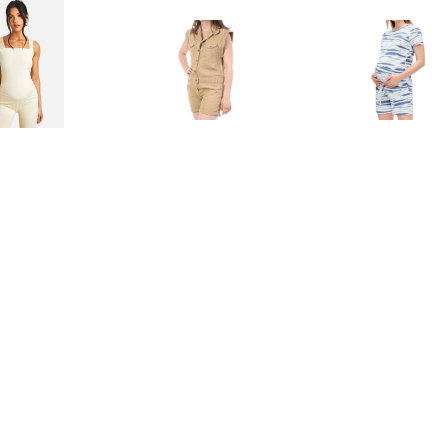
€ 15.00
€ 11.99
€ 12.
ternity Sleeveless
Jumpsui -
Jumpsu
ort Unitard, Cream
€ 13.99
€ 13.99
€ 42.