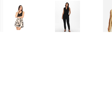
€ 27.99
€ 34.99
Jumpsui 71337_P167677
Jacqueline de Yong
Ma
Jdyhoney s/l jumpsuit jrs
Sh
rpt
€ 27.99
€ 27.99