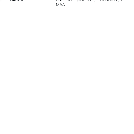
MAAT
Kleuren:
geel / geel
Fabrikant:
Bambah
Artikelnummer:
BMRM232919350308
EAN-code:
8749193503081
€ 754.00
Verzenden: € 12.00
Voorradig.
Geel en linnen.