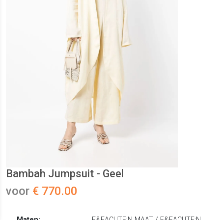
Bambah Jumpsuit - Geel
voor
€ 770.00
Maten:
E&EACUTE;N MAAT / E&EACUTE;N